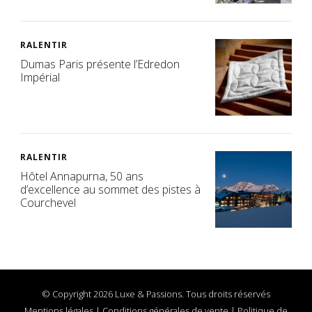
RALENTIR
Dumas Paris présente l’Edredon
Impérial
RALENTIR
Hôtel Annapurna, 50 ans
d’excellence au sommet des pistes à
Courchevel
© Copyright 2026 Luxe & Passions. Tous droits réservés
Mentions légales
|
Conditions générales de vente
|
Politique de