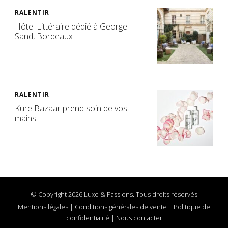
RALENTIR
Hôtel Littéraire dédié à George
Sand, Bordeaux
RALENTIR
Kure Bazaar prend soin de vos
mains
© Copyright 2026 Luxe & Passions. Tous droits réservés
Mentions légales
|
Conditions générales de vente
|
Politique de
confidentialité
|
Nous contacter