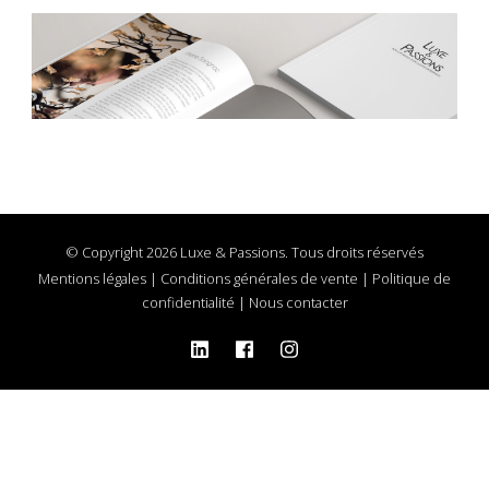
© Copyright 2026 Luxe & Passions. Tous droits réservés
Mentions légales
|
Conditions générales de vente
|
Politique de
confidentialité
|
Nous contacter