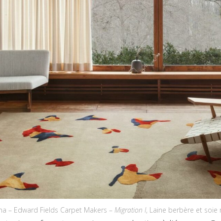
ma – Edward Fields Carpet Makers –
Migration I
, Laine berbère et soie