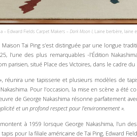
a – Edward Fields Carpet Makers –
Dark Moon I
, Laine berbère, laine 
 Maison Tai Ping s’est distinguée par une longue tradi
25, l’une des plus remarquables -l’Édition Nakashim
 parisien, situé Place des Victoires, dans le cadre du
 », réunira une tapisserie et plusieurs modèles de tap
Nakashima. Pour l’occasion, la mise en scène a été con
l’œuvre de George Nakashima résonne parfaitement ave
implicité et un profond respect pour l’environnement ».
 remontent à 1959 lorsque George Nakashima, l’un de
apis pour la filiale américaine de Tai Ping, Edward Field