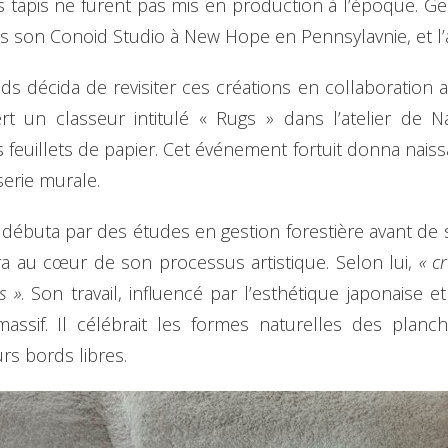
s tapis ne furent pas mis en production à l’époque. Ge
ns son Conoid Studio à New Hope en Pennsylavnie, et l’a
s décida de revisiter ces créations en collaboration av
rt un classeur intitulé « Rugs » dans l’atelier de 
feuillets de papier. Cet événement fortuit donna nais
serie murale.
buta par des études en gestion forestière avant de se 
a au cœur de son processus artistique. Selon lui,
« c
s »
. Son travail, influencé par l’esthétique japonaise e
s massif. Il célébrait les formes naturelles des pla
urs bords libres.