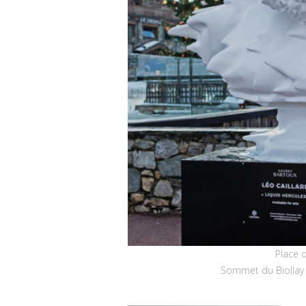
Place 
Sommet du Biollay 