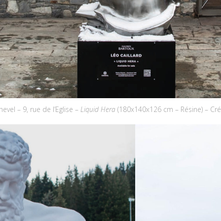
vel – 9, rue de l’Eglise –
Liquid Hera
(180x140x126 cm – Résine) – Cr