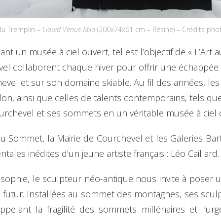
du Tremplin –
Liquid Venus Milo
(200x74x61 cm – Résine) – Crédits ph
nt un musée à ciel ouvert, tel est l’objectif de « L’Art
vel collaborent chaque hiver pour offrir une échappée 
hevel et sur son domaine skiable. Au fil des années, 
lon, ainsi que celles de talents contemporains, tels q
chevel et ses sommets en un véritable musée à ciel 
t au Sommet, la Mairie de Courchevel et les Galeries B
es inédites d’un jeune artiste français : Léo Caillard.
ilosophie, le sculpteur néo-antique nous invite à pose
r le futur. Installées au sommet des montagnes, ses s
rappelant la fragilité des sommets millénaires et l’