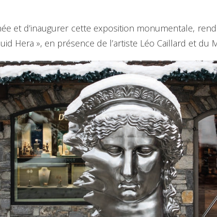
née et d’inaugurer cette exposition monumentale, rend
iquid Hera », en présence de l’artiste Léo Caillard et d