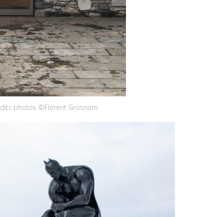
édits photos ©Florent Grosnom