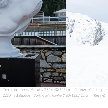
du Tremplin –
Liquid Hercules
(180x140x126 cm – Résine) – Crédits ph
– 2230 m d’altitude –
Dark Knight Thinker
(180x133x122 cm – Résine) –