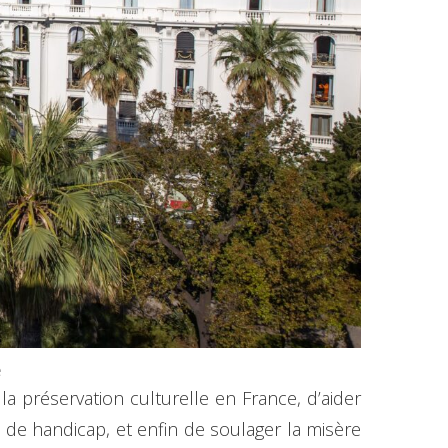
e
 préservation culturelle en France, d’aider
 de handicap, et enfin de soulager la misère