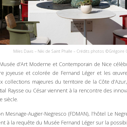
Miles Davis – Niki de Saint Phalle – Crédits photos ©Grégoire
usée d’Art Moderne et Contemporain de Nice célèbrent
uvre joyeuse et colorée de Fernand Léger et les œu
ux collections majeures du territoire de la Côte d’Azur
ial Raysse ou César viennent à la rencontre des innov
 siècle.
tion Mesnage-Augier-Negresco (FDMAN), l’hôtel Le Negre
nt à la requête du Musée Fernand Léger sur la possibili