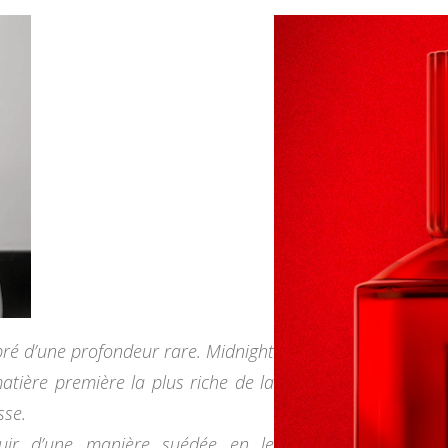
mbré d’une profondeur rare. Midnight
atière première la plus riche de la
sse.
 cuir d’une manière suédée en le