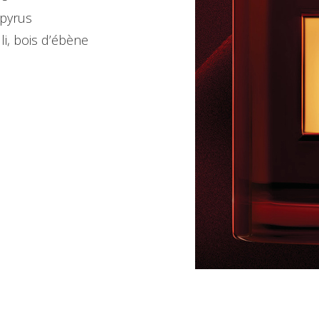
apyrus
i, bois d’ébène