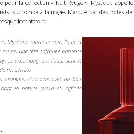
ge pour la collection « Nuit Rouge », Mystique appell
secrets, succombe à la magie. Marqué par des notes de
presque incantatoire.
é, Mystique marie le cuir, l’oud et
eur rouge, une tête safranée annonce
apyrus accompagnent l’oud, dont le
nde modernité.
, orangée, s’accorde avec du bois
 dont la nature suave et raffinée
re