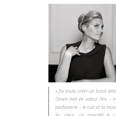
« J’ai voulu créer un boisé a
Omen met en valeur l’iris – m
parfumerie – le cuir et la mou
Au cœur, j’ai travaillé le