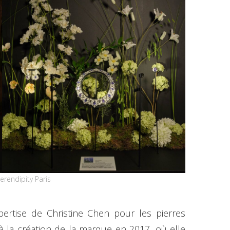
erendipity Paris
pertise de Christine Chen pour les pierres
 la création de la marque en 2017, où elle