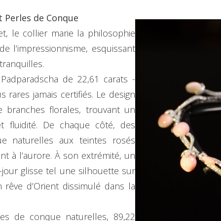
t Perles de Conque
 le collier marie la philosophie
 de l’impressionnisme, esquissant
ranquilles.
Padparadscha de 22,61 carats -
s rares jamais certifiés. Le design
 branches florales, trouvant un
et fluidité. De chaque côté, des
 naturelles aux teintes rosés
t à l’aurore. À son extrémité, un
jour glisse tel une silhouette sur
n rêve d’Orient dissimulé dans la
les de conque naturelles, 89,22