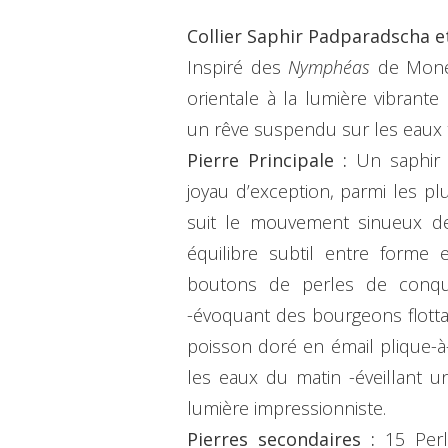
Collier Saphir Padparadscha e
Inspiré des
Nymphéas
de Monet,
orientale à la lumière vibrante
un rêve suspendu sur les eaux t
Pierre Principale :
Un saphir 
joyau d’exception, parmi les plu
suit le mouvement sinueux de
équilibre subtil entre forme 
boutons de perles de conque
-évoquant des bourgeons flottan
poisson doré en émail plique-à-
les eaux du matin -éveillant u
lumière impressionniste.
Pierres secondaires :
15 Per