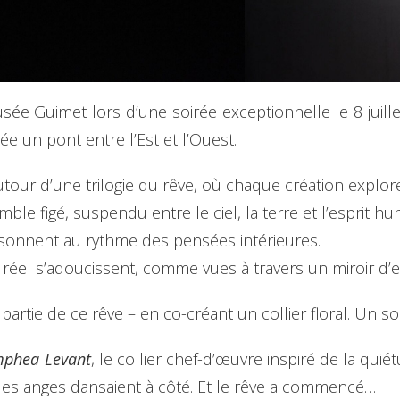
Musée Guimet lors d’une soirée exceptionnelle le 8 juil
ée un pont entre l’Est et l’Ouest.
tour d’une trilogie du rêve, où chaque création explore 
le figé, suspendu entre le ciel, la terre et l’esprit hu
sonnent au rythme des pensées intérieures.
 réel s’adoucissent, comme vues à travers un miroir d’e
e partie de ce rêve – en co-créant un collier floral. Un s
phea Levant
, le collier chef-d’œuvre inspiré de la qui
les anges dansaient à côté. Et le rêve a commencé…