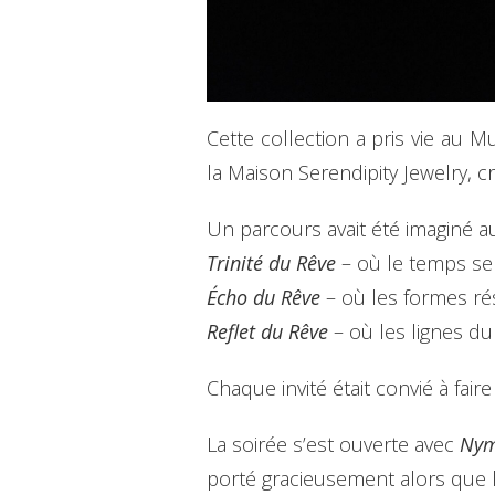
Cette collection a pris vie au 
la Maison Serendipity Jewelry, cr
Un parcours avait été imaginé au
Trinité du Rêve
– où le temps semb
Écho du Rêve
– où les formes ré
Reflet du Rêve
– où les lignes du
Chaque invité était convié à fair
La soirée s’est ouverte avec
Nym
porté gracieusement alors que 