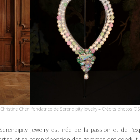
Christine Chen, fondatrice de Serendipity Jewelry – Crédits photos ©S
Serendipity Jewelry est née de la passion et de l’ex
ertise et sa compréhension des gemmes ont conduit à