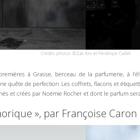
Crédits photos ©Zak Itini et Pénélope Caillet
 premières à Grasse, berceau de la parfumerie, à l’
ne quête de perfection. Les coffrets, flacons et étique
és et créés par Noémie Rocher et dont le parfum serai
orique », par Françoise Caron