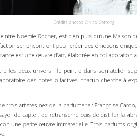
Crédits photos ©Nico Cottong
e-peintre Noémie Rocher, est bien plus qu’une Maison de
lfaction se rencontrent pour créer des émotions uniques.
ance est une œuvre d’art, élaborée en collaboration a
entre les deux univers : le peintre dans son atelier 
boratoire des notes olfactives; chacun cherche à exp
 trois artistes nez de la parfumerie : Françoise Caron,
sayer de capter, de retranscrire puis de distiller la vi
lacon une petite œuvre immatérielle. Trois parfums or
ve.