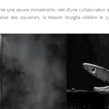
 une œuvre immatérielle, née d’une collaboration av
ésie des souvenirs, la Maison Noziglia célèbre le sav