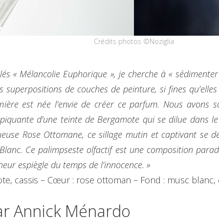
Crédits photos ©Noziglia
tulés « Mélancolie Euphorique », je cherche à « sédimen
es superpositions de couches de peinture, si fines qu’ell
 lumière est née l’envie de créer ce parfum. Nous avons 
 piquante d’une teinte de Bergamote qui se dilue dans le
tueuse Rose Ottomane, ce sillage mutin et captivant se d
lanc. Ce palimpseste olfactif est une composition parad
heur espiègle du temps de l’innocence. »
ote, cassis – Cœur : rose ottoman – Fond : musc blanc,
par Annick Ménardo