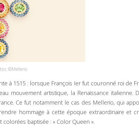
tos ©Mellerio
e à 1515 : lorsque François Ier fut couronné roi de Fran
u mouvement artistique, la Renaissance italienne. Dè
 France. Ce fut notamment le cas des Mellerio, qui appor
 de rendre hommage à cette époque extraordinaire et cr
t colorées baptisée : « Color Queen ».