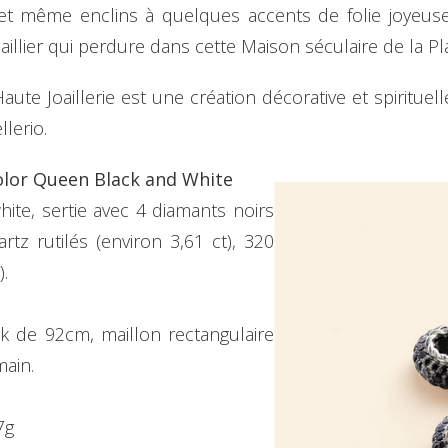
t même enclins à quelques accents de folie joyeuse, 
joaillier qui perdure dans cette Maison séculaire de la 
ute Joaillerie est une création décorative et spirituell
lerio.
 Color Queen Black and White
ite, sertie avec 4 diamants noirs
rtz rutilés (environ 3,61 ct), 320
).
k de 92cm, maillon rectangulaire
main.
7g