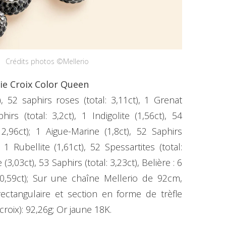
Crédits photos ©Mellerio
erie Croix Color Queen
), 52 saphirs roses (total: 3,11ct), 1 Grenat
hirs (total: 3,2ct), 1 Indigolite (1,56ct), 54
 2,96ct); 1 Aigue-Marine (1,8ct), 52 Saphirs
), 1 Rubellite (1,61ct), 52 Spessartites (total:
 (3,03ct), 53 Saphirs (total: 3,23ct), Belière : 6
 0,59ct); Sur une chaîne Mellerio de 92cm,
 rectangulaire et section en forme de trèfle
croix): 92,26g; Or jaune 18K.