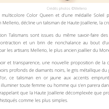
Crédits photos ©Mellerio
 multicolore Color Queen et d’une médaille Soleil p
on Mellerio, décline un talisman de Haute-Joaillerie, la 
tion Talismans sont issues du même savoir-faire des at
ontraction et un brin de nonchalance au bout d’u
par les artisans Mellerio, le plus ancien joaillier du Mon
r et transparence, une nouvelle proposition de la cro
oirs profonds de diamants noirs, le gris métallique du 
e l’or, ce talisman en or jaune aux accents empr
a illuminer toute femme ou homme qui s’en parera dans 
 rappelant que la Haute Joaillerie décomplexée que propo
histiqués comme les plus simples.