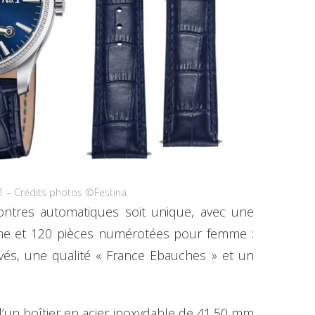
 – Crédits photos ©Festina
ontres automatiques soit unique, avec une
me et 120 pièces numérotées pour femme :
evés, une qualité « France Ebauches » et un
un boîtier en acier inoxydable de 41,50 mm