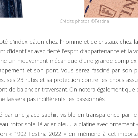
Crédits photos ©Festina
oté d’index bâton chez l’homme et de cristaux chez la
t d’identifier avec fierté l’esprit d’appartenance et la 
cache un mouvement mécanique d’une grande complexité 
appement et son pont. Vous serez fasciné par son 
, ses 23 rubis et sa protection contre les chocs as
pont de balancier traversant. On notera également que 
 ne laissera pas indifférents les passionnés.
par une glace saphir, visible en transparence par le
u rotor soleillé acier bleui, la platine avec ornement « 
iption « 1902 Festina 2022 » en mémoire à cet important