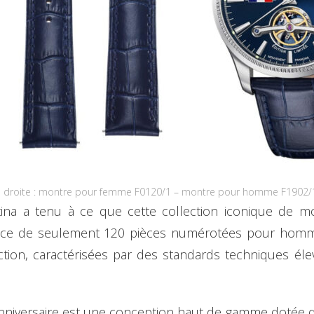
 droite : montre pour femme F0120/1 – montre pour homme F1902/1
ina a tenu à ce que cette collection iconique de m
rance de seulement 120 pièces numérotées pour hom
ction, caractérisées par des standards techniques él
niversaire est une conception haut de gamme dotée d’