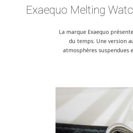
Exaequo Melting Watch 
La marque Exaequo présente d
du temps. Une version au
atmosphères suspendues et i