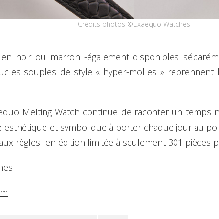
Crédits photos ©Exaequo Watches
t, en noir ou marron -également disponibles séparé
cles souples de style « hyper-molles » reprennent l
aequo Melting Watch continue de raconter un temps no
esthétique et symbolique à porter chaque jour au poigne
 aux règles- en édition limitée à seulement 301 pièces 
hes
om