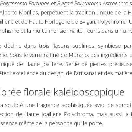
i Polychroma Fortunae
et
Bvlgari Polychroma Astrae
: troi
lberto Morillas, perpétuent la tradition unique de la H
aillerie et de Haute Horlogerie de Bvlgari, Polychroma.
morphisme et la multidimensionnalité, réunis dans un u
e décline dans trois flacons sublimes, symbiose p
erie. Sous le verre raffiné de Murano, des ingrédients o
ique de Haute Joaillerie. Sertie de pierres précieuse
er l’excellence du design, de l’artisanat et des matièr
brée florale kaléidoscopique
 a sculpté une fragrance sophistiquée avec de sompt
lection de Haute Joaillerie Polychroma, mais aussi l
l’essence même de la personne qui le porte.