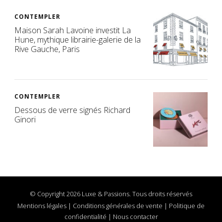
CONTEMPLER
Maison Sarah Lavoine investit La
Hune, mythique librairie-galerie de la
Rive Gauche, Paris
CONTEMPLER
Dessous de verre signés Richard
Ginori
© Copyright 2026 Luxe & Passions. Tous droits réservés
Mentions légales
|
Conditions générales de vente
|
Politique de
confidentialité
|
Nous contacter