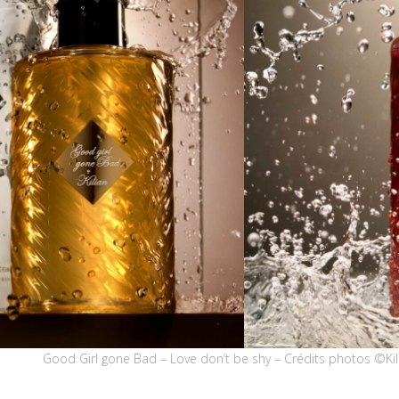
Good Girl gone Bad – Love don’t be shy – Crédits photos ©Kili