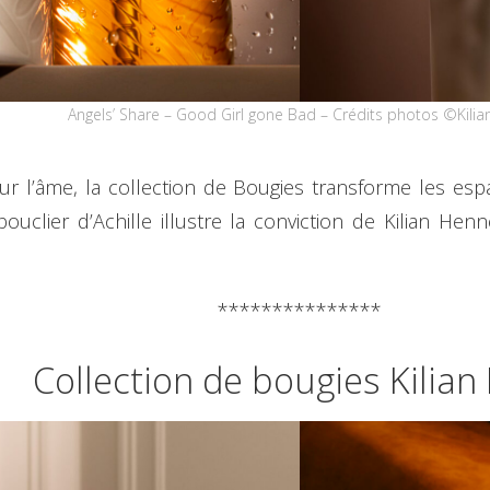
Angels’ Share – Good Girl gone Bad – Crédits photos ©Kilian
l’âme, la collection de Bougies transforme les espac
clier d’Achille illustre la conviction de Kilian Henne
***************
Collection de bougies Kilian 