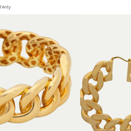
d’Anty