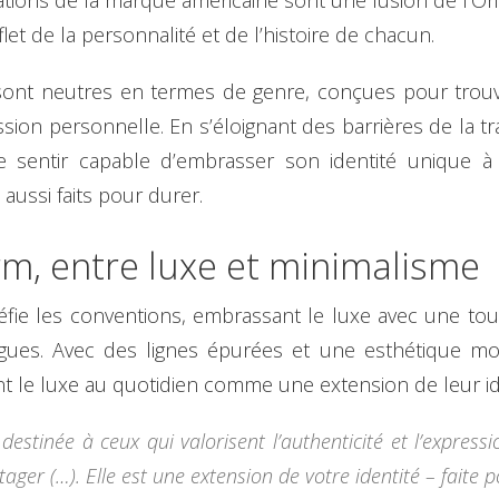
tions de la marque américaine sont une fusion de l’Orien
flet de la personnalité et de l’histoire de chacun.
s sont neutres en termes de genre, conçues pour tro
ion personnelle. En s’éloignant des barrières de la tra
 sentir capable d’embrasser son identité unique à t
aussi faits pour durer.
rm, entre luxe et minimalisme
défie les conventions, embrassant le luxe avec une tou
agues. Avec des lignes épurées et une esthétique mo
t le luxe au quotidien comme une extension de leur id
destinée à ceux qui valorisent l’authenticité et l’expres
artager (…). Elle est une extension de votre identité – fai