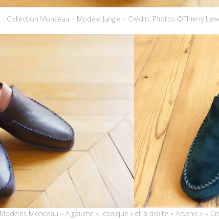
Collection Monceau – Modèle Jungle – Crédits Photos ©Thierry Le
Modèles Monceau – A gauche « Iconique » et à droite « Arsenic » – 