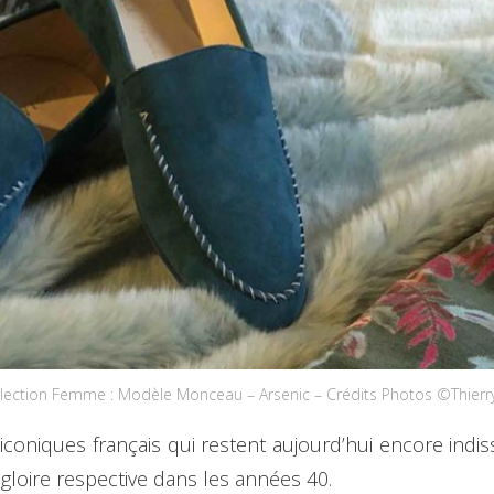
lection Femme : Modèle Monceau – Arsenic – Crédits Photos ©Thier
iconiques français qui restent aujourd’hui encore indi
loire respective dans les années 40.