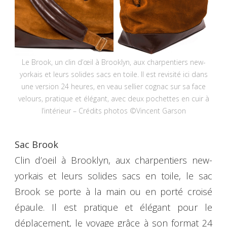
Le Brook, un clin d’œil à Brooklyn, aux charpentiers new-
yorkais et leurs solides sacs en toile. Il est revisité ici dans
une version 24 heures, en veau sellier cognac sur sa face
velours, pratique et élégant, avec deux pochettes en cuir à
l’intérieur – Crédits photos ©Vincent Garson
Sac Brook
Clin d’oeil à Brooklyn, aux charpentiers new-
yorkais et leurs solides sacs en toile, le sac
Brook se porte à la main ou en porté croisé
épaule. Il est pratique et élégant pour le
déplacement, le voyage grâce à son format 24