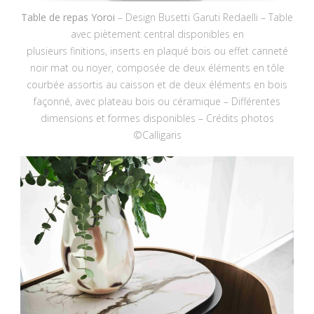
Table de repas Yoroi
– Design Busetti Garuti Redaelli – Table
avec piètement central disponibles en
plusieurs finitions, inserts en plaqué bois ou effet canneté
noir mat ou noyer, composée de deux éléments en tôle
courbée assortis au caisson et de deux éléments en bois
façonné, avec plateau bois ou céramique – Différentes
dimensions et formes disponibles – Crédits photos
©Calligaris