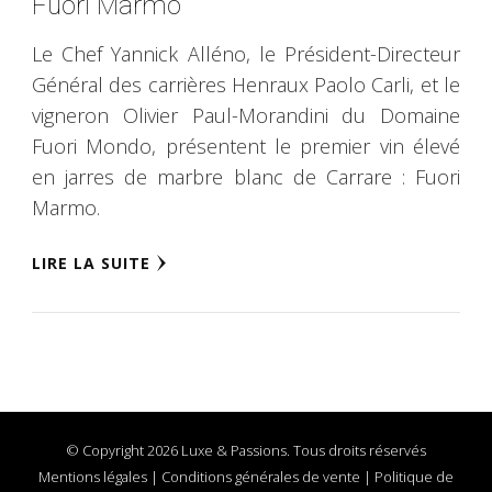
Fuori Marmo
Le Chef Yannick Alléno, le Président-Directeur
Général des carrières Henraux Paolo Carli, et le
vigneron Olivier Paul-Morandini du Domaine
Fuori Mondo, présentent le premier vin élevé
en jarres de marbre blanc de Carrare : Fuori
Marmo.
LIRE LA SUITE
© Copyright 2026 Luxe & Passions. Tous droits réservés
Mentions légales
|
Conditions générales de vente
|
Politique de