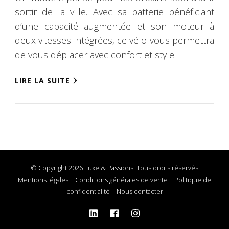
sortir de la ville. Avec sa batterie bénéficiant
d’une capacité augmentée et son moteur à
deux vitesses intégrées, ce vélo vous permettra
de vous déplacer avec confort et style.
LIRE LA SUITE
© Copyright 2026 Luxe & Passions. Tous droits réservés
Mentions légales
|
Conditions générales de vente
|
Politique de
confidentialité
|
Nous contacter