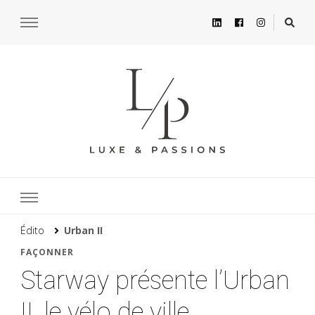
Édito
Urban II
FAÇONNER
Starway présente l’Urban
II, le vélo de ville