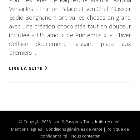
Versailles – Trianon Palace et son Chef Pâtissier
Eddie Benghanem ont vu les choses en grand
avec une création chocolatée tout en douceur
intitulée « Un amour de Printemps ». « L’hiver
s’efface doucement, laissant place aux
premiers …
LIRE LA SUITE
© Copyright 2026 Luxe & Passions. Tous droits réservés
Mentions légales
|
Conditions générales de vente
|
Politique de
confidentialité
|
Nous contacter