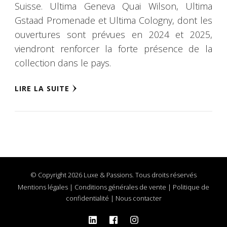
Suisse. Ultima Geneva Quai Wilson, Ultima
Gstaad Promenade et Ultima Cologny, dont les
ouvertures sont prévues en 2024 et 2025,
viendront renforcer la forte présence de la
collection dans le pays.
LIRE LA SUITE
© Copyright 2026 Luxe & Passions. Tous droits réservés
Mentions légales
|
Conditions générales de vente
|
Politique de
confidentialité
|
Nous contacter