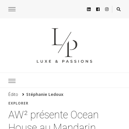
Édito
Stéphanie Ledoux
EXPLORER
AW² présente Ocean
House au Mandarin