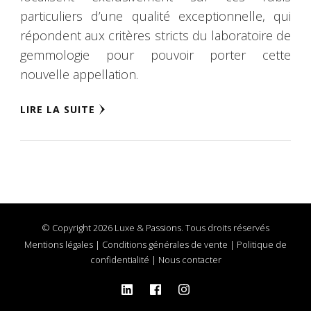
particuliers d’une qualité exceptionnelle, qui
répondent aux critères stricts du laboratoire de
gemmologie pour pouvoir porter cette
nouvelle appellation.
LIRE LA SUITE
© Copyright 2026 Luxe & Passions. Tous droits réservés
Mentions légales
|
Conditions générales de vente
|
Politique de
confidentialité
|
Nous contacter