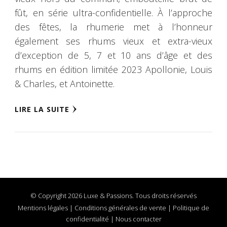
fût, en série ultra-confidentielle. À l’approche
des fêtes, la rhumerie met à l’honneur
également ses rhums vieux et extra-vieux
d’exception de 5, 7 et 10 ans d’âge et des
rhums en édition limitée 2023 Apollonie, Louis
& Charles, et Antoinette.
LIRE LA SUITE
© Copyright 2026 Luxe & Passions. Tous droits réservés
Mentions légales
|
Conditions générales de vente
|
Politique de
confidentialité
|
Nous contacter