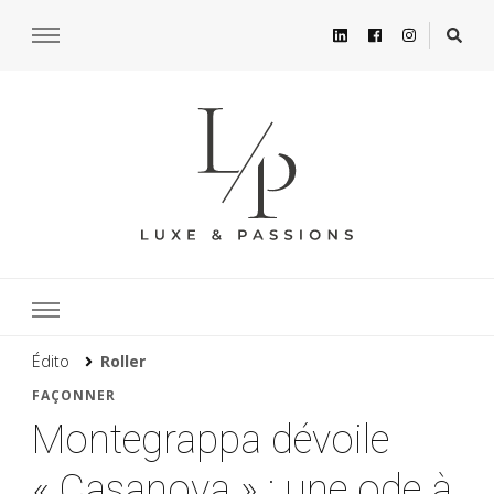
Édito
Roller
FAÇONNER
Montegrappa dévoile
« Casanova » : une ode à