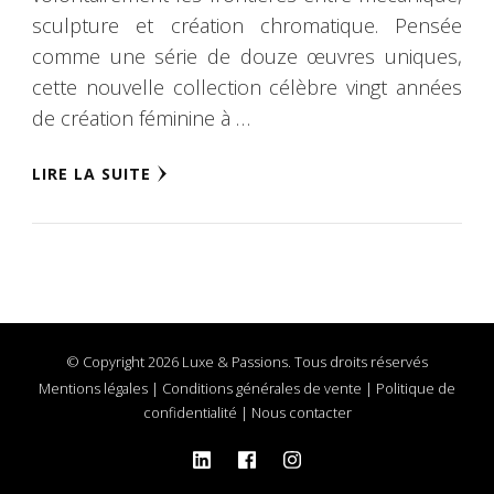
sculpture et création chromatique. Pensée
comme une série de douze œuvres uniques,
cette nouvelle collection célèbre vingt années
de création féminine à …
LIRE LA SUITE
© Copyright 2026 Luxe & Passions. Tous droits réservés
Mentions légales
|
Conditions générales de vente
|
Politique de
confidentialité
|
Nous contacter