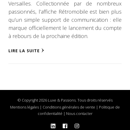
Versailles. Collectionnée par de nombreux
passionnés, l’affiche Rétromobile est bien plus
qu’un simple support de communication : elle
marque officiellement le lancement du compte
à rebours de la prochaine édition.
LIRE LA SUITE
© Copyright 2026 Luxe & Passions. Tous droits réservés
Mentions légales
|
Conditions générales de vente
|
Politique de
confidentialité
|
Nous contacter