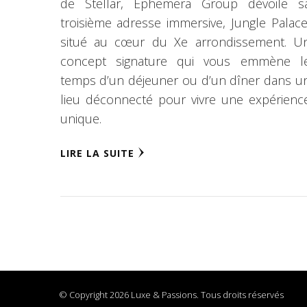
de Stellar, Ephemera Group dévoile s
troisième adresse immersive, Jungle Palace
situé au cœur du Xe arrondissement. U
concept signature qui vous emmène l
temps d’un déjeuner ou d’un dîner dans u
lieu déconnecté pour vivre une expérienc
unique.
LIRE LA SUITE
© Copyright 2026 Luxe & Passions. Tous droits réservés