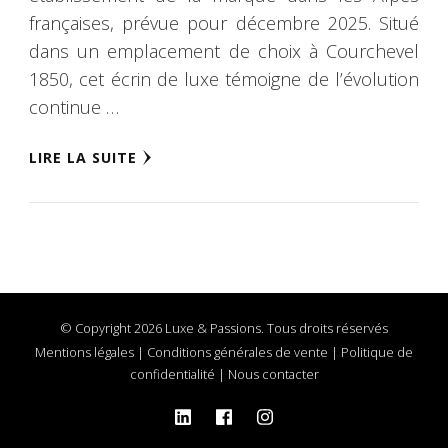
françaises, prévue pour décembre 2025. Situé
dans un emplacement de choix à Courchevel
1850, cet écrin de luxe témoigne de l’évolution
continue …
LIRE LA SUITE
© Copyright 2026 Luxe & Passions. Tous droits réservés
Mentions légales
|
Conditions générales de vente
|
Politique de
confidentialité
|
Nous contacter