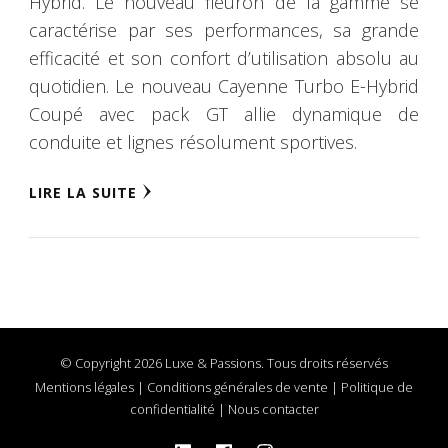
Hybrid. Le nouveau fleuron de la gamme se
caractérise par ses performances, sa grande
efficacité et son confort d’utilisation absolu au
quotidien. Le nouveau Cayenne Turbo E-Hybrid
Coupé avec pack GT allie dynamique de
conduite et lignes résolument sportives.
LIRE LA SUITE
© Copyright 2026 Luxe & Passions. Tous droits réservés
Mentions légales
|
Conditions générales de vente
|
Politique de
confidentialité
|
Nous contacter