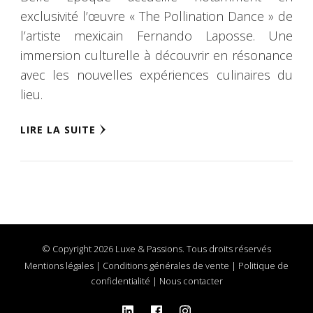
exclusivité l’œuvre « The Pollination Dance » de
l’artiste mexicain Fernando Laposse. Une
immersion culturelle à découvrir en résonance
avec les nouvelles expériences culinaires du
lieu.
LIRE LA SUITE
© Copyright 2026 Luxe & Passions. Tous droits réservés
Mentions légales
|
Conditions générales de vente
|
Politique de
confidentialité
|
Nous contacter