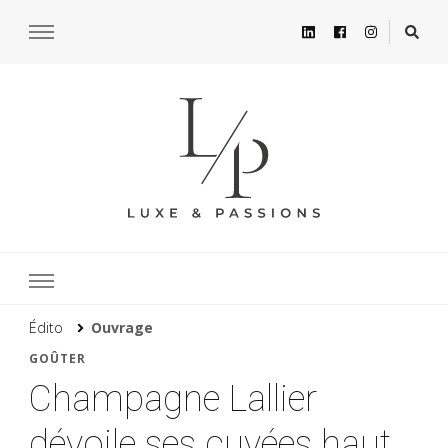
Édito
Ouvrage
GOÛTER
Champagne Lallier
dévoile ses cuvées haut