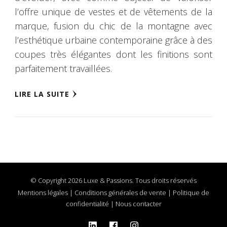
l’offre unique de vestes et de vêtements de la
marque, fusion du chic de la montagne avec
l’esthétique urbaine contemporaine grâce à des
coupes très élégantes dont les finitions sont
parfaitement travaillées.
LIRE LA SUITE
© Copyright 2026 Luxe & Passions. Tous droits réservés
Mentions légales
|
Conditions générales de vente
|
Politique de
confidentialité
|
Nous contacter