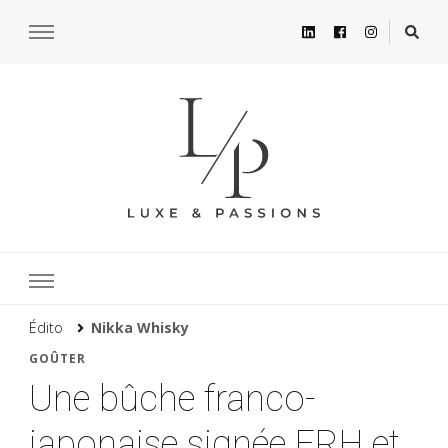
Édito
Nikka Whisky
GOÛTER
Une bûche franco-
japonaise signée ERH et