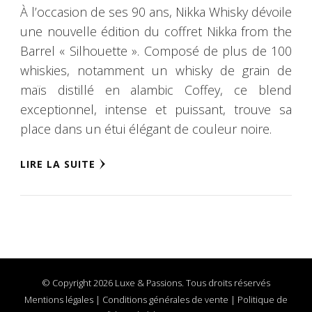
À l’occasion de ses 90 ans, Nikka Whisky dévoile
une nouvelle édition du coffret Nikka from the
Barrel « Silhouette ». Composé de plus de 100
whiskies, notamment un whisky de grain de
maïs distillé en alambic Coffey, ce blend
exceptionnel, intense et puissant, trouve sa
place dans un étui élégant de couleur noire.
LIRE LA SUITE
© Copyright 2026 Luxe & Passions. Tous droits réservés
Mentions légales
|
Conditions générales de vente
|
Politique de