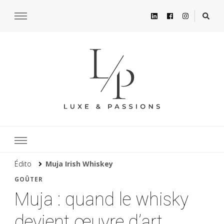
Édito
Muja Irish Whiskey
GOÛTER
Muja : quand le whisky
devient œuvre d’art