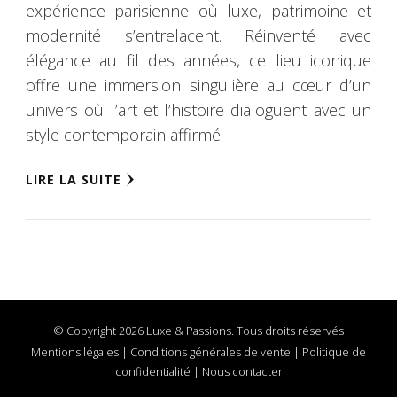
expérience parisienne où luxe, patrimoine et
modernité s’entrelacent. Réinventé avec
élégance au fil des années, ce lieu iconique
offre une immersion singulière au cœur d’un
univers où l’art et l’histoire dialoguent avec un
style contemporain affirmé.
LIRE LA SUITE
© Copyright 2026 Luxe & Passions. Tous droits réservés
Mentions légales
|
Conditions générales de vente
|
Politique de
confidentialité
|
Nous contacter