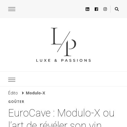
Édito
Modulo-X
GOÛTER
EuroCave : Modulo-X ou
l’art de révéler son vin