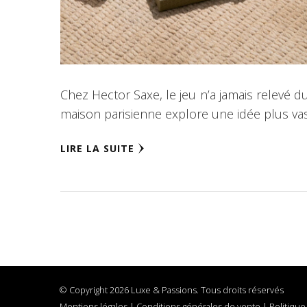
Chez Hector Saxe, le jeu n’a jamais relevé du
maison parisienne explore une idée plus vast
LIRE LA SUITE
© Copyright 2026 Luxe & Passions. Tous droits réservés
Mentions légales
|
Conditions générales de vente
|
Politique