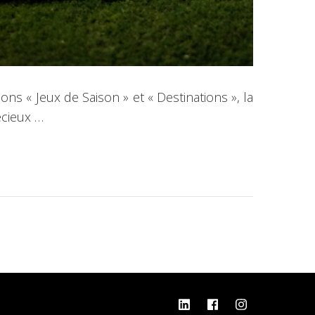
ons « Jeux de Saison » et « Destinations », la
écieux …