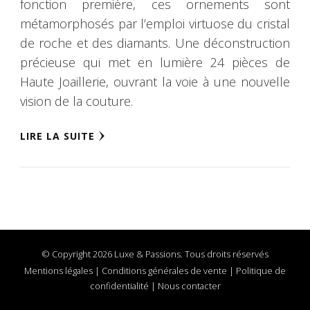
fonction première, ces ornements sont
métamorphosés par l’emploi virtuose du cristal
de roche et des diamants. Une déconstruction
précieuse qui met en lumière 24 pièces de
Haute Joaillerie, ouvrant la voie à une nouvelle
vision de la couture.
LIRE LA SUITE
© Copyright 2026 Luxe & Passions. Tous droits réservés
Mentions légales
|
Conditions générales de vente
|
Politique de
confidentialité
|
Nous contacter