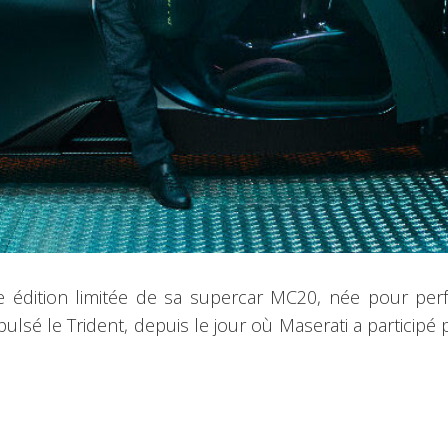
 édition limitée de sa supercar MC20, née pour per
ulsé le Trident, depuis le jour où Maserati a participé