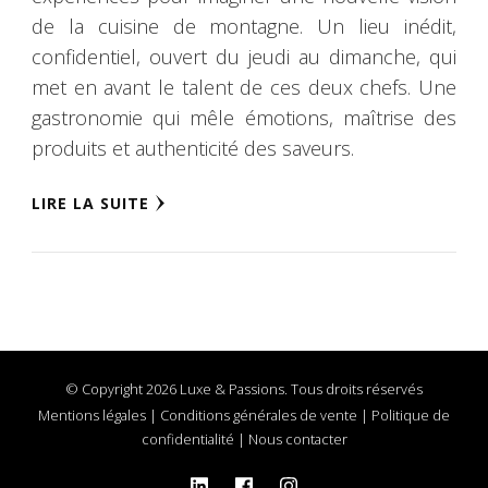
de la cuisine de montagne. Un lieu inédit,
confidentiel, ouvert du jeudi au dimanche, qui
met en avant le talent de ces deux chefs. Une
gastronomie qui mêle émotions, maîtrise des
produits et authenticité des saveurs.
LIRE LA SUITE
© Copyright 2026 Luxe & Passions. Tous droits réservés
Mentions légales
|
Conditions générales de vente
|
Politique de
confidentialité
|
Nous contacter