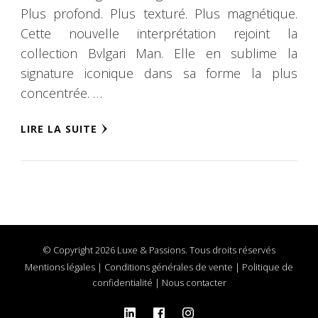
Plus profond. Plus texturé. Plus magnétique.
Cette nouvelle interprétation rejoint la
collection Bvlgari Man. Elle en sublime la
signature iconique dans sa forme la plus
concentrée. …
LIRE LA SUITE
© Copyright 2026 Luxe & Passions. Tous droits réservés
Mentions légales
|
Conditions générales de vente
|
Politique de
confidentialité
|
Nous contacter