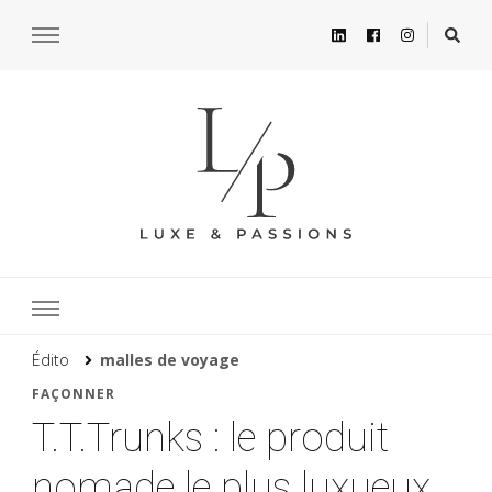
Édito
malles de voyage
FAÇONNER
T.T.Trunks : le produit
nomade le plus luxueux