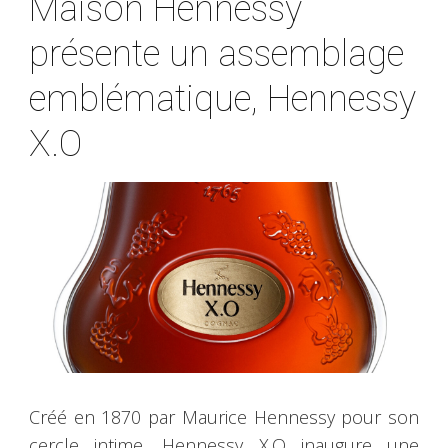
Maison Hennessy
présente un assemblage
emblématique, Hennessy
X.O
Créé en 1870 par Maurice Hennessy pour son
cercle intime, Hennessy X.O inaugure une