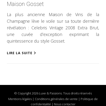
Maison Gosset
La plus ancienne Maison de Vins de la
Champagne lève le voile sur sa toute dernière
révélation : Celebris Vintage 2008 Extra Brut,
une cuvée d’exception exprimant la
quintessence du style Gosset.
LIRE LA SUITE
© Copyright 2026 Luxe & Passions. Tous droits réservés
Mentions légales
|
Conditions générales de vente
|
Politique de
confidentialité
|
Nous contacter