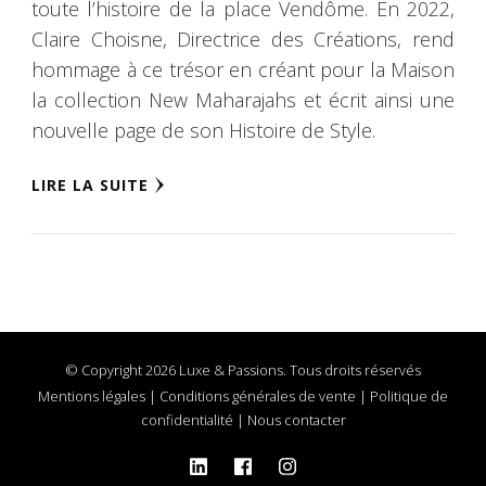
toute l’histoire de la place Vendôme. En 2022,
Claire Choisne, Directrice des Créations, rend
hommage à ce trésor en créant pour la Maison
la collection New Maharajahs et écrit ainsi une
nouvelle page de son Histoire de Style.
LIRE LA SUITE
© Copyright 2026 Luxe & Passions. Tous droits réservés
Mentions légales
|
Conditions générales de vente
|
Politique de
confidentialité
|
Nous contacter