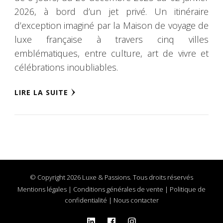
2026, à bord d’un jet privé. Un itinéraire
d’exception imaginé par la Maison de voyage de
luxe française à travers cinq villes
emblématiques, entre culture, art de vivre et
célébrations inoubliables.
LIRE LA SUITE
© Copyright 2026 Luxe & Passions. Tous droits réservés
Mentions légales
|
Conditions générales de vente
|
Politique de
confidentialité
|
Nous contacter